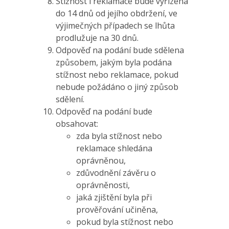
Stížnost i reklamace bude vyřízena
do 14 dnů od jejího obdržení, ve
výjimečných případech se lhůta
prodlužuje na 30 dnů.
Odpověď na podání bude sdělena
způsobem, jakým byla podána
stížnost nebo reklamace, pokud
nebude požádáno o jiný způsob
sdělení.
Odpověď na podání bude
obsahovat:
zda byla stížnost nebo
reklamace shledána
oprávněnou,
zdůvodnění závěru o
oprávněnosti,
jaká zjištění byla při
prověřování učiněna,
pokud byla stížnost nebo