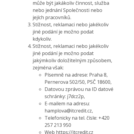
může být jakákoliv činnost, služba
nebo jednání Společnosti nebo
jejích pracovníků.
Stížnost, reklamaci nebo jakékoliv
jiné podání je možno podat
kdykoliv.
Stížnost, reklamaci nebo jakékoliv
jiné podání je možno podat
jakýmkoliv doložitelným způsobem,
zejména však:
Písemně na adrese: Praha 8,
Pernerova 502/50, PSČ 18600,
Datovou zprávou na ID datové
schránky: j7dcz2p,
E-mailem na adresu:
hamplova@itcredit.cz
,
Telefonicky na tel. čísle: +420
257 213 950
Web
https://itcredit.cz