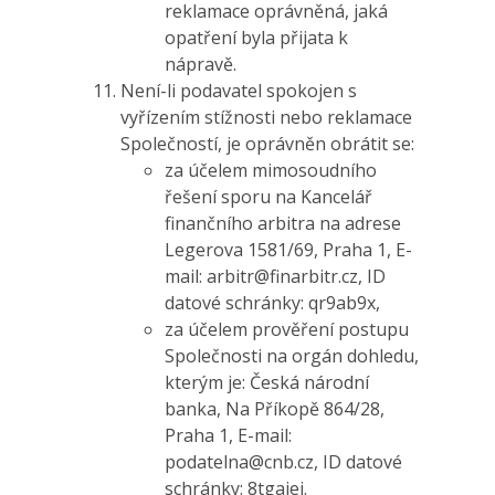
reklamace oprávněná, jaká
opatření byla přijata k
nápravě.
Není-li podavatel spokojen s
vyřízením stížnosti nebo reklamace
Společností, je oprávněn obrátit se:
za účelem mimosoudního
řešení sporu na Kancelář
finančního arbitra na adrese
Legerova 1581/69, Praha 1, E-
mail:
arbitr@finarbitr.cz
, ID
datové schránky: qr9ab9x,
za účelem prověření postupu
Společnosti na orgán dohledu,
kterým je: Česká národní
banka, Na Příkopě 864/28,
Praha 1, E-mail:
podatelna@cnb.cz
, ID datové
schránky: 8tgaiej.